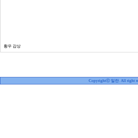
황우 감상
Copyrightⓒ 일란. All right re