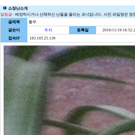
소장난소개
알림글
: 배양하시거나 산채하신 난들을 올리는 코너입니다.. 사진 파일명은 영문으로
글제목
황우
글쓴이
두지
등록일
2016/11/19 16:52:
접속IP
183.105.25.139