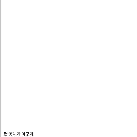
왠 꽃대가 이렇게