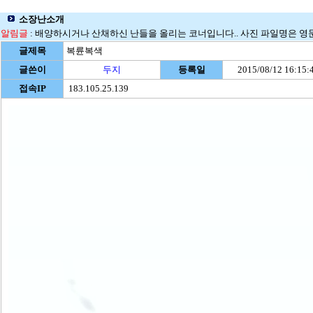
소장난소개
알림글
: 배양하시거나 산채하신 난들을 올리는 코너입니다.. 사진 파일명은 영문으로
글제목
복륜복색
글쓴이
두지
등록일
2015/08/12 16:15:
접속IP
183.105.25.139