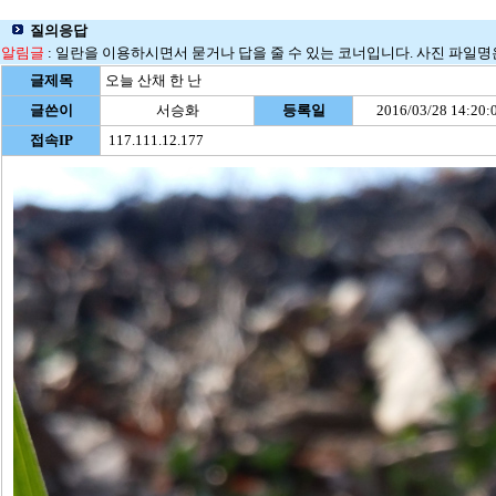
질의응답
알림글
: 일란을 이용하시면서 묻거나 답을 줄 수 있는 코너입니다. 사진 파일명은 
글제목
오늘 산채 한 난
글쓴이
서승화
등록일
2016/03/28 14:20:
접속IP
117.111.12.177