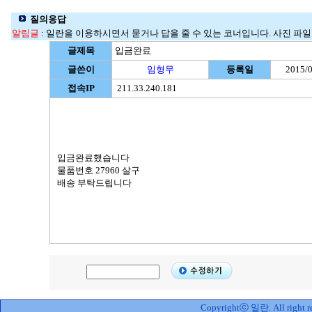
질의응답
알림글
: 일란을 이용하시면서 묻거나 답을 줄 수 있는 코너입니다. 사진 파일명
글제목
입금완료
글쓴이
임형무
등록일
2015/0
접속IP
211.33.240.181
입금완료했습니다
물품번호 27960 살구
배송 부탁드립니다
Copyrightⓒ 일란. All right re