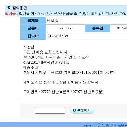
질의응답
알림글
: 일란을 이용하시면서 묻거나 답을 줄 수 있는 코너입니다. 사진 파일명
글제목
난 배송
글쓴이
manhak
등록일
2015/0
접속IP
212.70.52.39
사장님
구입 난 배송 요청 드립니다.
2015,01,24일 사우디출국 25일 한국 도착
01월26일 배송하면 되겠네요
배송주소
창원시 의창구 동곡로33 [휴먼빌1차 101동1904호 서만학
새해도 사업 번창과 건강한 한해를 기원 합니다.
구매번호 : 27773 산반복륜호 / 27973 산반호 [2분]
Copyrightⓒ 일란. All right re