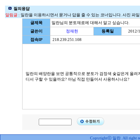
질의응답
알림글
: 일란을 이용하시면서 묻거나 답을 줄 수 있는 코너입니다. 사진 파일명
글제목
일란님의 분토재료에 대해서 알고 싶습니다.
글쓴이
정재헌
등록일
2012/1
접속IP
218.239.251.108
일란의 배양란을 보면 공통적으로 분토가 검정색 숯같은게 올려져
디서 구할 수 있을까요? 아님 직접 만들어서 사용하시나요?
Copyrightⓒ 일란. All right re