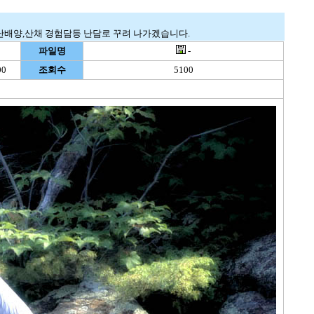
난배양,산채 경험담등 난담로 꾸려 나가겠습니다.
파일명
-
00
조회수
5100