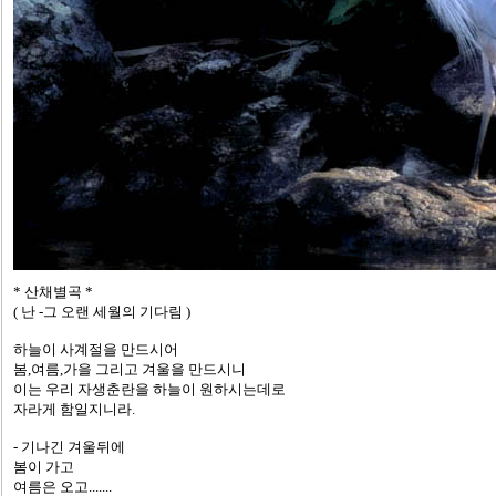
* 산채별곡 *
( 난 -그 오랜 세월의 기다림 )
하늘이 사계절을 만드시어
봄,여름,가을 그리고 겨울을 만드시니
이는 우리 자생춘란을 하늘이 원하시는데로
자라게 함일지니라.
- 기나긴 겨울뒤에
봄이 가고
여름은 오고.......