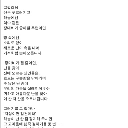
그럴즈음
산은 푸르러지고
하늘에선
억수 같은
장대비가 쏟아질 무렵이면
땅 속에선
소리도 없이
새로운 난이 촉을 내어
기적처럼 솟아오릅니다.
-장마비가 갤 즘이면,
난을 찾아
산에 오르는 산인들은,
흐르는 구슬땀을 닦아가며
수 많은 난 중에
우리의 가슴을 설레이게 하는
귀하고 아름다운 난을 찾아
이 산 저 산을 오르내립니다.
그러기를 그 얼마나
`지성이면 감천이라'
하늘이 난 한 점 점지해 주시면
그 고마움에 넓죽 절하기를 몇 번.........