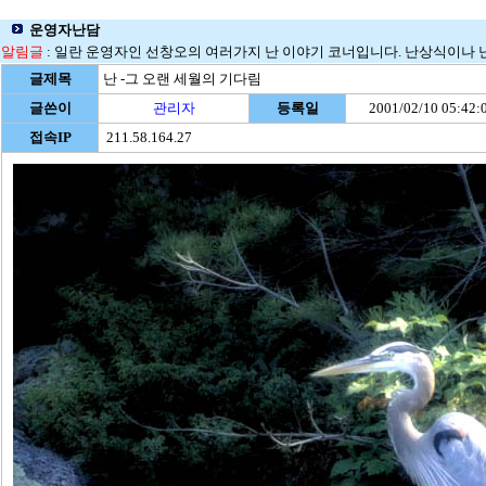
운영자난담
알림글
: 일란 운영자인 선창오의 여러가지 난 이야기 코너입니다. 난상식이나 
글제목
난 -그 오랜 세월의 기다림
글쓴이
관리자
등록일
2001/02/10 05:42:
접속IP
211.58.164.27