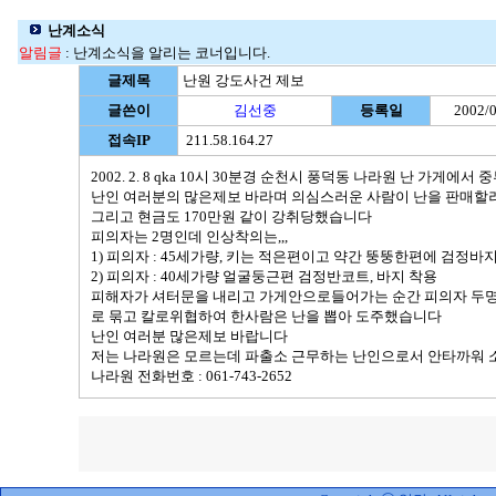
난계소식
알림글
: 난계소식을 알리는 코너입니다.
글제목
난원 강도사건 제보
글쓴이
김선중
등록일
2002/0
접속IP
211.58.164.27
2002. 2. 8 qka 10시 30분경 순천시 풍덕동 나라원 난 가게에
난인 여러분의 많은제보 바라며 의심스러운 사람이 난을 판매
그리고 현금도 170만원 같이 강취당했습니다
피의자는 2명인데 인상착의는,,,
1) 피의자 : 45세가량, 키는 적은편이고 약간 뚱뚱한편에 검정바
2) 피의자 : 40세가량 얼굴둥근편 검정반코트, 바지 착용
피해자가 셔터문을 내리고 가게안으로들어가는 순간 피의자 두명
로 묶고 칼로위협하여 한사람은 난을 뽑아 도주했습니다
난인 여러분 많은제보 바랍니다
저는 나라원은 모르는데 파출소 근무하는 난인으로서 안타까워
나라원 전화번호 : 061-743-2652