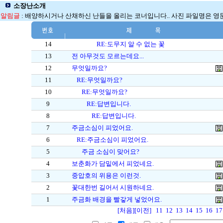
소장난소개
알림글
: 배양하시거나 산채하신 난들을 올리는 코너입니다.. 사진 파일명은 영문으로
14
RE:도무지 알 수 없는 꽃
13
전 아무것도 모르는데요...
12
무엇일까요?
11
RE:무엇일까요?
10
RE:무엇일까요?
9
RE:답변입니다.
8
RE:답변입니다.
7
주금소심이 피었어요.
6
RE:주금소심이 피었어요.
5
주금 소심이 맞어요?
4
보춘화가 담밑에서 피었네요.
3
중압호의 위용은 이런것.
2
꽃대한번 길어서 시원하네요.
1
주금화 배경을 빨갛게 넣었어요.
[처음]
[이전]
11
12
13
14
15
16
17