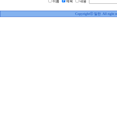
이름
제목
내용
Copyrightⓒ 일란. All right re