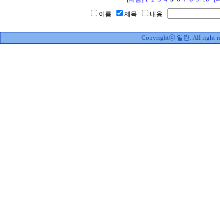
이름
제목
내용
Copyrightⓒ 일란. All right re