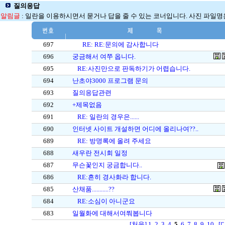
질의응답
알림글
: 일란을 이용하시면서 묻거나 답을 줄 수 있는 코너입니다. 사진 파일명은 
697
RE: RE:문의에 감사합니다
696
궁금해서 여쭈 옵니다.
695
RE:사진만으로 판독하기가 어렵습니다.
694
난초야3000 프로그램 문의
693
질의응답관련
692
+제목없음
691
RE: 일란의 경우은......
690
인터넷 사이트 개설하면 어디에 올리나여??..
689
RE: 방명록에 올려 주세요
688
새우란 전시회 일정
687
무슨꽃인지 궁금합니다..
686
RE:흔히 경사화라 합니다.
685
산채품...........??
684
RE:소심이 아니군요
683
일월화에 대해서여쭤봅니다
[처음]
1
2
3
4
5
6
7
8
9
10
[