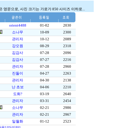
영문으로, 사진 크기는 가로가 850 사이즈 이하로...
orient4488
01-02
2030
소나무
10-09
2300
관리자
10-12
2089
강오원
08-29
2318
김감사
07-28
2096
김감사
07-27
2216
관리자
07-28
2960
진돌이
04-27
2263
관리자
04-30
2138
난 초보
04-06
2210
도화?
03-19
2640
관리자
03-31
2454
소나무
02-21
2986
관리자
02-21
2967
일월화
01-12
2523
다음]
[마지막]