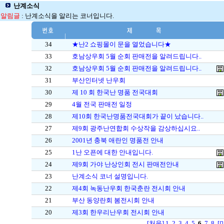
난계소식
알림글
: 난계소식을 알리는 코너입니다.
34
★난2 쇼핑몰이 문을 열었습니다★
33
호남상우회 5월 순회 판매전을 알려드립니다..
32
호남상우회 5월 순회 판매전을 알려드립니다..
31
부산인터넷 난우회
30
제 10 회 한국난 명품 전국대회
29
4월 전국 판매전 일정
28
제10회 한국난명품전국대회가 끝이 났습니다..
27
제9회 광주난연합회 수상작을 감상하십시요..
26
2001년 충북 애란인 명품전 안내
25
1난 오픈에 대한 안내입니다.
24
제9회 가야 난상인회 전시 판매전안내
23
난계소식 코너 설명입니다.
22
제4회 녹동난우회 한국춘란 전시회 안내
21
부산 동양란회 봄전시회 안내
20
제3회 한우리난우회 전시회 안내
[처음]
1
2
3
4
5
6
7
8
[