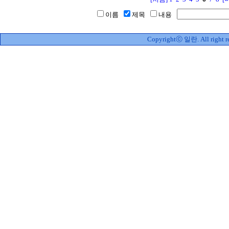
이름
제목
내용
Copyrightⓒ 일란. All right re