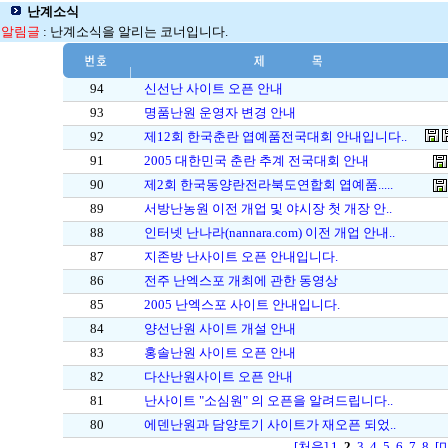
난계소식
알림글
: 난계소식을 알리는 코너입니다.
94
신선난 사이트 오픈 안내
93
명품난원 운영자 변경 안내
92
제12회 한국춘란 엽예품전국대회 안내입니다..
91
2005 대한민국 춘란 추계 전국대회 안내
90
제2회 한국동양란전라북도연합회 엽예품.....
89
서방난농원 이전 개업 및 야시장 첫 개장 안..
88
인터넷 난나라(nannara.com) 이전 개업 안내..
87
지존방 난사이트 오픈 안내입니다.
86
전주 난엑스포 개최에 관한 동영상
85
2005 난엑스포 사이트 안내입니다.
84
양선난원 사이트 개설 안내
83
홍솔난원 사이트 오픈 안내
82
다산난원사이트 오픈 안내
81
난사이트 "소심원" 의 오픈을 알려드립니다..
80
에덴난원과 담양토기 사이트가 재오픈 되었..
[처음]
1
2
3
4
5
6
7
8
[