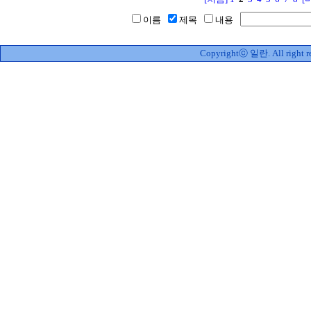
이름
제목
내용
Copyrightⓒ 일란. All right re